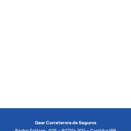
Gear Correterora de Seguros
Pedro Foltran, 405 - 80710-200 - Curitiba/PR